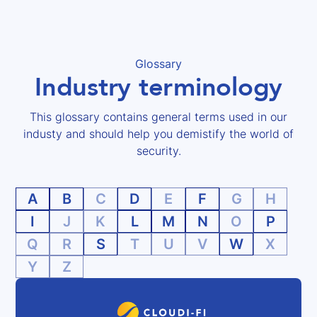
Glossary
Industry terminology
This glossary contains general terms used in our
industy and should help you demistify the world of
security.
A
B
C
D
E
F
G
H
I
J
K
L
M
N
O
P
Q
R
S
T
U
V
W
X
Y
Z