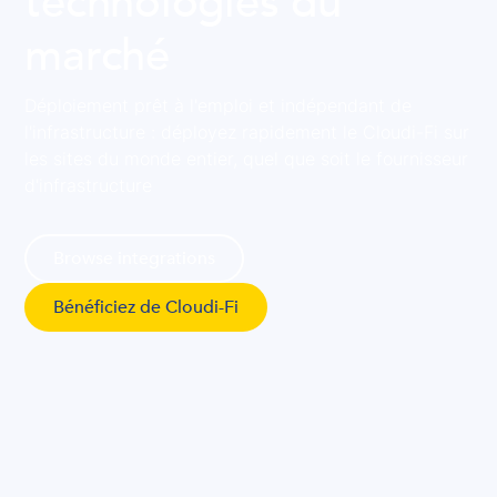
technologies du
marché
Déploiement prêt à l'emploi et indépendant de
l'infrastructure : déployez rapidement le Cloudi-Fi sur
les sites du monde entier, quel que soit le fournisseur
d'infrastructure
Browse integrations
Bénéficiez de Cloudi-Fi