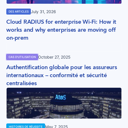
July 31, 2026
DES ARTICLES
Cloud RADIUS for enterprise Wi-Fi: How it
works and why enterprises are moving off
on-prem
October 27, 2025
CAS D'UTILISATION
Authentification globale pour les assureurs
internationaux – conformité et sécurité
centralisées
May 7, 2025
HISTOIRES DE RÉUSSITE