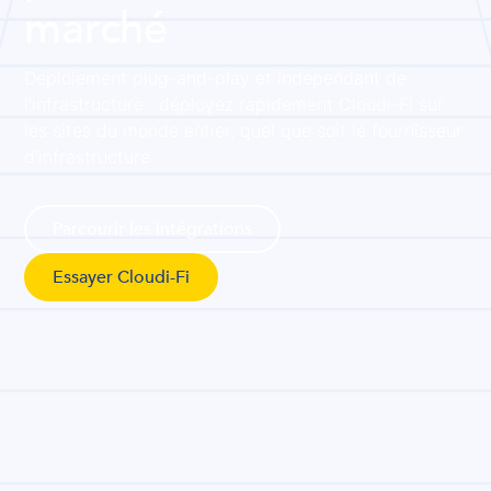
marché
Déploiement plug-and-play et indépendant de
l'infrastructure : déployez rapidement Cloudi-Fi sur
les sites du monde entier, quel que soit le fournisseur
d'infrastructure
Parcourir les intégrations
Essayer Cloudi-Fi