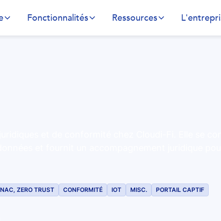
e
Fonctionnalités
Ressources
L'entrepr
ridiques et de conformité chez Cloudi-Fi. Elle se con
 données et fournit un accompagnement juridique pour
NAC, ZERO TRUST
CONFORMITÉ
IOT
MISC.
PORTAIL CAPTIF