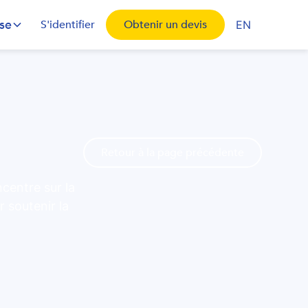
ise
S'identifier
Obtenir un devis
EN
Retour à la page précédente
centre sur la
 soutenir la