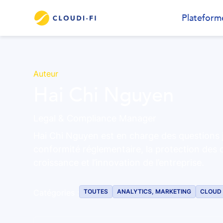
Plateform
Auteur
Hai Chi Nguyen
Legal & Compliance Manager
Hai Chi Nguyen est en charge des questions ju
conformité réglementaire, la protection des
croissance et l’innovation de l’entreprise.
TOUTES
ANALYTICS, MARKETING
CLOUD 
Catégories :