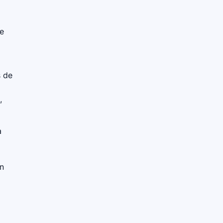
te
s de
,
à
un