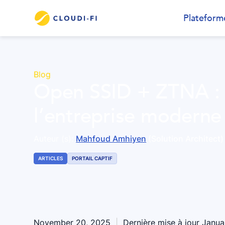
Plateform
Blog
Open SSID + ZTNA : r
l’entreprise moderne
Auteur (s):
Mahfoud Amhiyen
(Solution Architect)
ARTICLES
PORTAIL CAPTIF
November 20, 2025
|
Dernière mise à jour
Janua