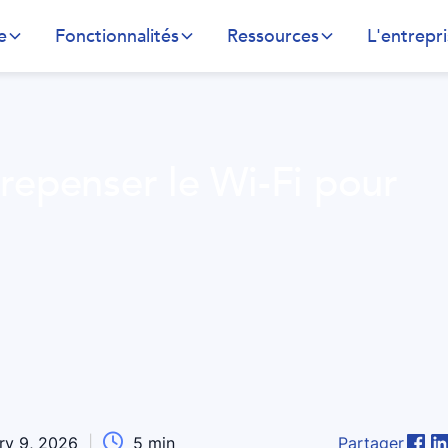
e
Fonctionnalités
Ressources
L'entrepr
epenser le Wi-Fi pour

ry 9, 2026
|
5
min
Partager