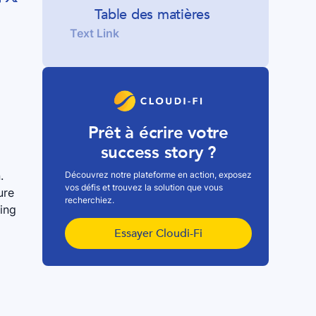
Table des matières
Text Link
Prêt à écrire votre
success story ?
.
Découvrez notre plateforme en action, exposez
vos défis et trouvez la solution que vous
ure
recherchiez.
ding
Essayer Cloudi-Fi